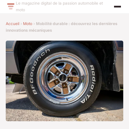
Le magazine digital de la passion automobile et
moto
Accueil
›
Moto
›
Mobilité durable : découvrez les dernières
innovations mécaniques