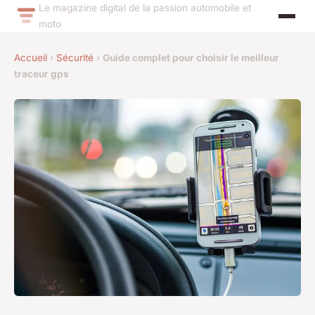
Le magazine digital de la passion automobile et
moto
Accueil
›
Sécurité
›
Guide complet pour choisir le meilleur
traceur gps