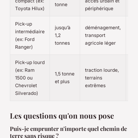
compact (ex:
accès urbain et
9-
tonne
Toyota Hilux)
périphérique
Pick-up
jusqu’à
déménagement,
intermédiaire
1,2
transport
10-
(ex: Ford
tonnes
agricole léger
Ranger)
Pick-up lourd
(ex: Ram
traction lourde,
1,5 tonne
1500 ou
terrains
12-
et plus
Chevrolet
extrêmes
Silverado)
Les questions qu'on nous pose
Puis-je emprunter n'importe quel chemin de
terre sans risque ?