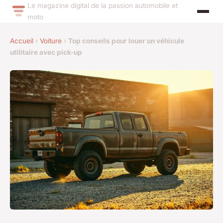
Le magazine digital de la passion automobile et
moto
Accueil
›
Voiture
›
Top conseils pour louer un véhicule
utilitaire avec pick-up