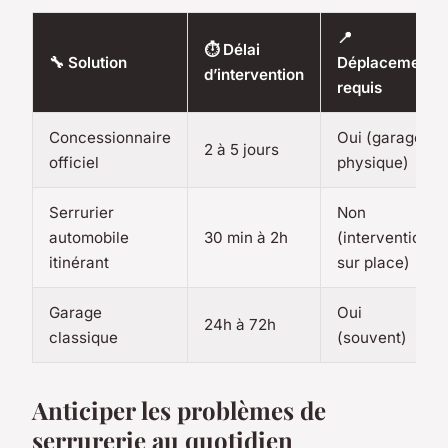
📍
⏱️ Délai
🔧 Solution
Déplacement
d’intervention
requis
Concessionnaire
Oui (garage
2 à 5 jours
officiel
physique)
Serrurier
Non
automobile
30 min à 2h
(intervention
itinérant
sur place)
Garage
Oui
24h à 72h
classique
(souvent)
Anticiper les problèmes de
serrurerie au quotidien