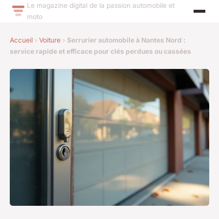
Le magazine digital de la passion automobile et
moto
Accueil
›
Voiture
›
Serrurier automobile à Nantes Nord :
service rapide et efficace pour clés perdues ou cassées